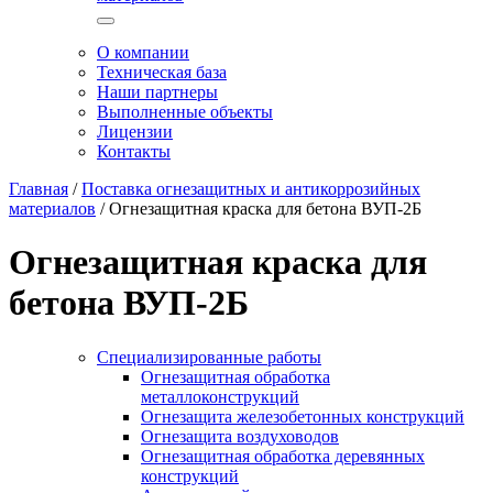
О компании
Техническая база
Наши партнеры
Выполненные объекты
Лицензии
Контакты
Главная
/
Поставка огнезащитных и антикоррозийных
материалов
/
Огнезащитная краска для бетона ВУП-2Б
Огнезащитная краска для
бетона ВУП-2Б
Специализированные работы
Огнезащитная обработка
металлоконструкций
Огнезащита железобетонных конструкций
Огнезащита воздуховодов
Огнезащитная обработка деревянных
конструкций