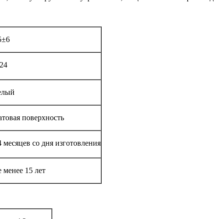
5±6
,24
елый
атовая поверхность
4 месяцев со дня изготовления
е менее 15 лет