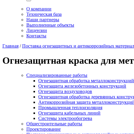
О компании
Техническая база
Наши партнеры
Выполненные объекты
Лицензии
Контакты
Главная
/
Поставка огнезащитных и антикоррозийных материа
Огнезащитная краска для ме
Специализированные работы
Огнезащитная обработка металлоконструкций
Огнезащита железобетонных конструкций
Огнезащита воздуховодов
Огнезащитная обработка деревянных констру
Антикоррозийная защита металлоконструкци
Промышленная теплоизоляция
Огнезащита кабельных линий
Системы электрообогрева
Общестроительные работы
Проектирование