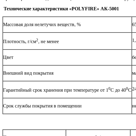
Технические характеристики «POLYFIRE» АК-5001
Массовая доля нелетучих веществ, %
6
2
1
Плотность, г/см
, не менее
Цвет
б
Внешний вид покрытия
м
0
0
2
Гарантийный срок хранения при температуре от 1
С до 40
С
Срок службы покрытия в помещении
н