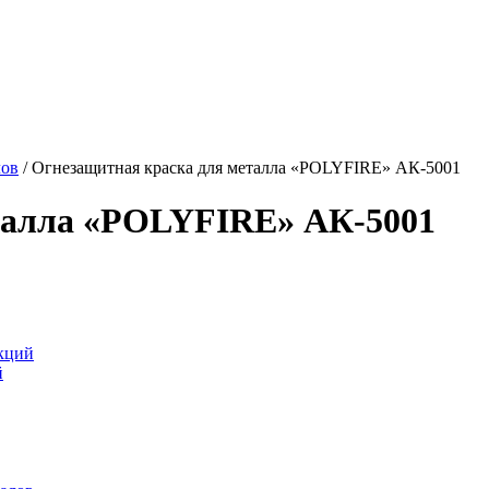
лов
/
Огнезащитная краска для металла «POLYFIRE» АК-5001
талла «POLYFIRE» АК-5001
кций
й