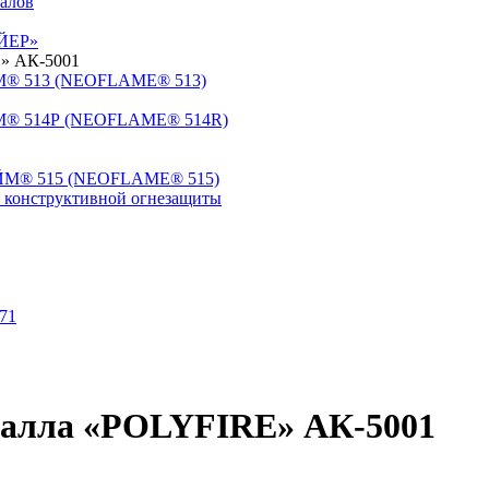
алов
АЙЕР»
E» АК-5001
ЙМ® 513 (NEOFLAME® 513)
ЙМ® 514Р (NEOFLAME® 514R)
ЭЙМ® 515 (NEOFLAME® 515)
онструктивной огнезащиты
71
талла «POLYFIRE» АК-5001